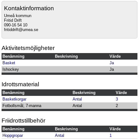
Kontaktinformation
Umeå kommun
Fritid Drift
090-16 54 10
fritiddrift@umea.se
Aktivitetsmöjligheter
Benämning
Beskrivning
Värde
Basket
Ja
Ishockey
Ja
Idrottsmaterial
Benämning
Beskrivning
Värde
Basketkorgar
Antal
3
Fotbollsmål, 7-manna
Antal
2
Friidrottstillbehör
Benämning
Beskrivning
Värde
Hoppgropar
Antal
1