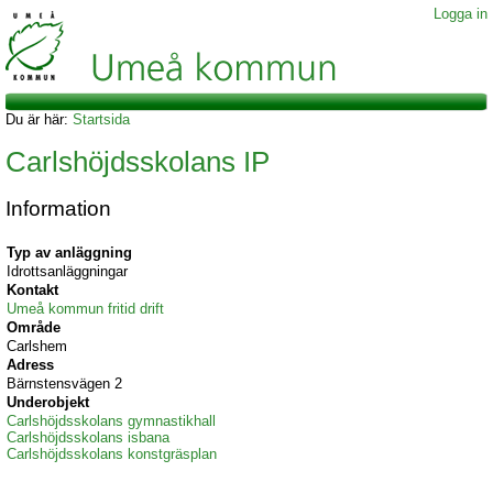
Logga in
Du är här:
Startsida
Carlshöjdsskolans IP
Information
Typ av anläggning
Idrottsanläggningar
Kontakt
Umeå kommun fritid drift
Område
Carlshem
Adress
Bärnstensvägen 2
Underobjekt
Carlshöjdsskolans gymnastikhall
Carlshöjdsskolans isbana
Carlshöjdsskolans konstgräsplan