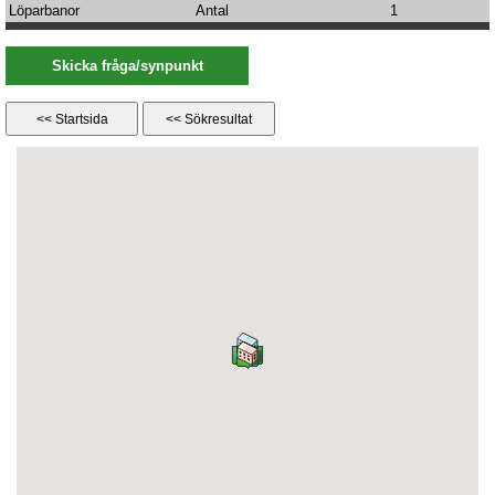
Löparbanor
Antal
1
Skicka fråga/synpunkt